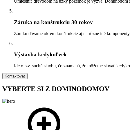
Umiestniť drevodom na úzky pozemok je výzva, Dominodom si 
Záruka na konštrukciu 30 rokov
Záruku dávame okrem konštrukcie aj na rôzne iné komponenty d
Výstavba kedykoľvek
Ide o tzv. suchú stavbu, čo znamená, že môžeme stavať kedykoľ
Kontaktovať
VYBERTE SI Z DOMINODOMOV