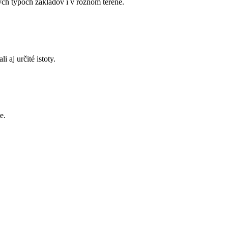
h typoch základov i v rôznom teréne.
aj určité istoty.
e.