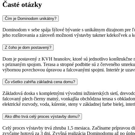
Časté otázky
Čím je Dominodom unikátny?
Dominodom v sebe spája šýlové bývanie s unikátnym dizajnom pre ľ
jeho rozširovania a zároveň možnosti výstavby takmer kdekoľvek a k
Z čoho je dom postavený?
Dom je postavený z KVH hranolov, ktoré sú jednotlivo konštrukčne mo
s priznaným spojom. Terasa a stropné podbitie sú z červeného smreku
výbornou povrchovou úpravou a falcovanými spojmi. Interiér je uza
Čo všetko zahŕňa základná cena domu?
Základová doska s kompletnými vývodmi inžinierských sietí, drevodom
falcovaný plech čierny matný, vonkajšia obchôdzna terasa s obklado
elektrické rozvody, voda, kúrenie, steny v základnej farbe bielej, int
Ako dlho trvá celý proces výstavby domu?
Celý proces výstavby trvá zhruba 1,5 mesiaca. Začíname prípravou d
zvyčajne hotovú za 3 dni. Zvyšná realizácia Dominodomu až po úplné