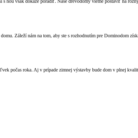
s ňou však dokáže poradiť. Naše drevodomy vieme postaviť na rôznyc
omu. Záleží nám na tom, aby ste s rozhodnutím pre Dominodom získali 
vek počas roka. Aj v prípade zimnej výstavby bude dom v plnej kvalit