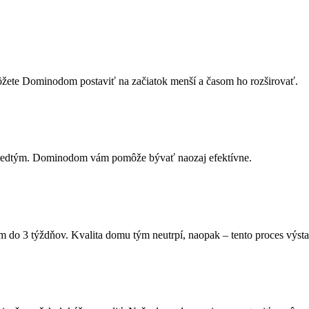
ôžete Dominodom postaviť na začiatok menší a časom ho rozširovať.
predtým. Dominodom vám pomôže bývať naozaj efektívne.
o 3 týždňov. Kvalita domu tým neutrpí, naopak – tento proces výstav