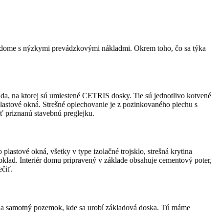
odome s nýzkymi prevádzkovými nákladmi. Okrem toho, čo sa týka
áda, na ktorej sú umiestené CETRIS dosky. Tie sú jednotlivo kotvené
lastové okná. Strešné oplechovanie je z pozinkovaného plechu s
 priznanú stavebnú preglejku.
astové okná, všetky v type izolačné trojsklo, strešná krytina
klad. Interiér domu pripravený v základe obsahuje cementový poter,
ečiť.
me na samotný pozemok, kde sa urobí základová doska. Tú máme