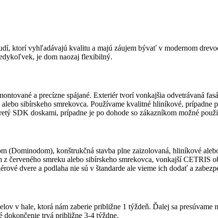
udí, ktorí vyhľadávajú kvalitu a majú záujem bývať v modernom drev
edykoľvek, je dom naozaj flexibilný.
ntované a precízne spájané. Exteriér tvorí vonkajšia odvetrávaná fas
 alebo sibírskeho smrekovca. Používame kvalitné hliníkové, prípadne p
vretý SDK doskami, prípadne je po dohode so zákazníkom možné použiť
 (Dominodom), konštrukčná stavba plne zaizolovaná, hliníkové alebo pl
m z červeného smreku alebo sibírskeho smrekovca, vonkajší CETRIS ob
eriérové dvere a podlaha nie sú v štandarde ale vieme ich dodať a zabezp
ielov v hale, ktorá nám zaberie približne 1 týždeň. Ďalej sa presúva
 dokončenie trvá približne 3-4 týždne.